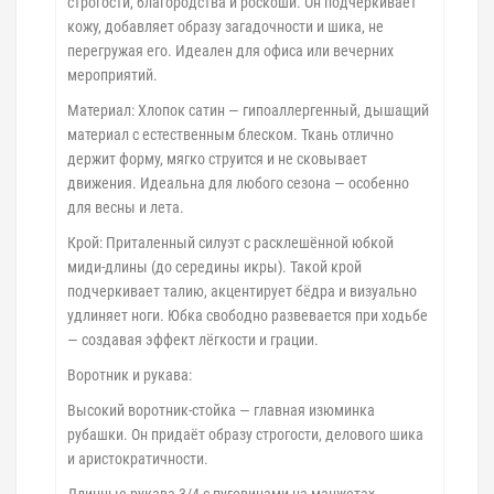
строгости, благородства и роскоши. Он подчеркивает
кожу, добавляет образу загадочности и шика, не
перегружая его. Идеален для офиса или вечерних
мероприятий.
Материал: Хлопок сатин — гипоаллергенный, дышащий
материал с естественным блеском. Ткань отлично
держит форму, мягко струится и не сковывает
движения. Идеальна для любого сезона — особенно
для весны и лета.
Крой: Приталенный силуэт с расклешённой юбкой
миди-длины (до середины икры). Такой крой
подчеркивает талию, акцентирует бёдра и визуально
удлиняет ноги. Юбка свободно развевается при ходьбе
— создавая эффект лёгкости и грации.
Воротник и рукава:
Высокий воротник-стойка — главная изюминка
рубашки. Он придаёт образу строгости, делового шика
и аристократичности.
Длинные рукава 3/4 с пуговицами на манжетах —