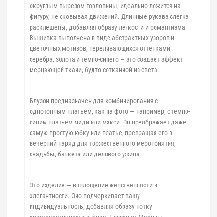
округлым вырезом горловины, идеально ложится на
фигуру, не сковывая движений. Длинные рукава слегка
расклешены, добавляя образу легкости и романтизма.
Вышивка выполнена в виде абстрактных узоров и
цветочных мотивов, переливающихся оттенками
серебра, золота и темно-синего — это создает эффект
мерцающей ткани, будто сотканной из света.
Блузон предназначен для комбинирования с
однотонным платьем, как на фото — например, с темно-
синим платьем миди или макси. Он преображает даже
самую простую юбку или платье, превращая его в
вечерний наряд для торжественного мероприятия,
свадьбы, банкета или делового ужина.
Это изделие — воплощение женственности и
элегантности. Оно подчеркивает вашу
индивидуальность, добавляя образу нотку
аристократичности и шика. Блузон от Марины