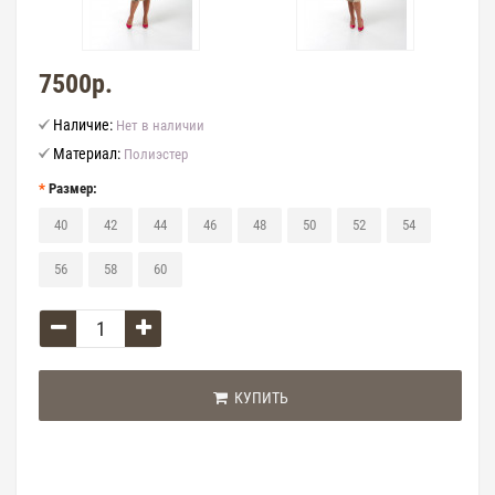
7500р.
Наличие:
Нет в наличии
Материал:
Полиэстер
Размер:
40
42
44
46
48
50
52
54
56
58
60
КУПИТЬ