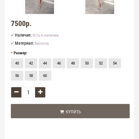
7500р.
Наличие:
Есть в наличии
Материал:
Вискоза
Размер:
40
42
44
46
48
50
52
54
56
58
60
КУПИТЬ