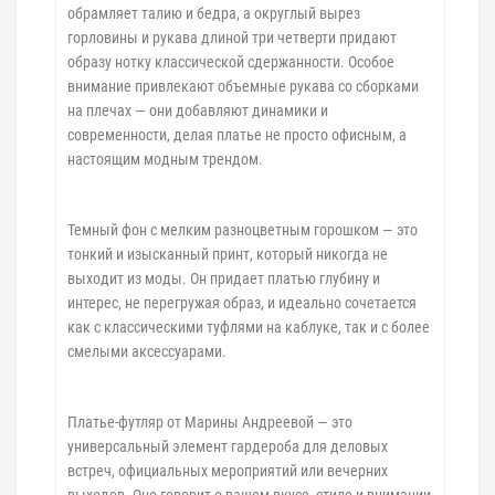
обрамляет талию и бедра, а округлый вырез
горловины и рукава длиной три четверти придают
образу нотку классической сдержанности. Особое
внимание привлекают объемные рукава со сборками
на плечах — они добавляют динамики и
современности, делая платье не просто офисным, а
настоящим модным трендом.
Темный фон с мелким разноцветным горошком — это
тонкий и изысканный принт, который никогда не
выходит из моды. Он придает платью глубину и
интерес, не перегружая образ, и идеально сочетается
как с классическими туфлями на каблуке, так и с более
смелыми аксессуарами.
Платье-футляр от Марины Андреевой — это
универсальный элемент гардероба для деловых
встреч, официальных мероприятий или вечерних
выходов. Оно говорит о вашем вкусе, стиле и внимании