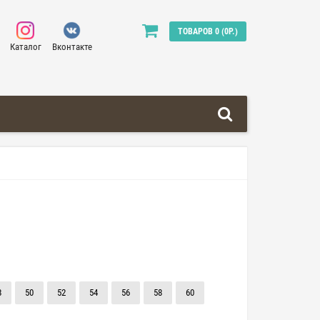
ТОВАРОВ 0 (0Р.)
Каталог
Вконтакте
8
50
52
54
56
58
60