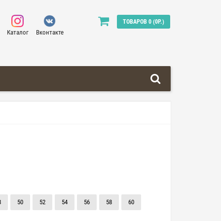
ТОВАРОВ 0 (0Р.)
Каталог
Вконтакте
8
50
52
54
56
58
60