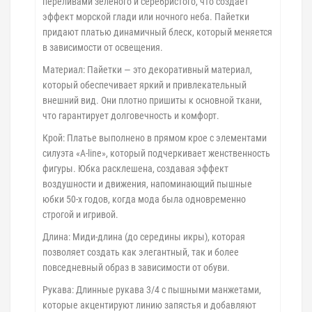
переливами зеленого и серебристого, что создает
эффект морской глади или ночного неба. Пайетки
придают платью динамичный блеск, который меняется
в зависимости от освещения.
Материал: Пайетки — это декоративный материал,
который обеспечивает яркий и привлекательный
внешний вид. Они плотно пришиты к основной ткани,
что гарантирует долговечность и комфорт.
Крой: Платье выполнено в прямом крое с элементами
силуэта «A-line», который подчеркивает женственность
фигуры. Юбка расклешена, создавая эффект
воздушности и движения, напоминающий пышные
юбки 50-х годов, когда мода была одновременно
строгой и игривой.
Длина: Миди-длина (до середины икры), которая
позволяет создать как элегантный, так и более
повседневный образ в зависимости от обуви.
Рукава: Длинные рукава 3/4 с пышными манжетами,
которые акцентируют линию запястья и добавляют